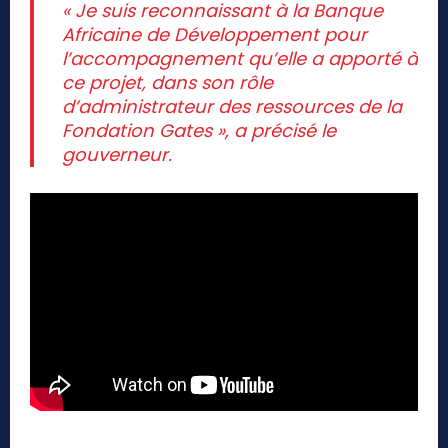
«
Je suis reconnaissant à la Banque
Africaine de Développement pour
l’accompagnement qu’elle a apporté à
ce projet, dans son rôle
d’administrateur des ressources de la
Fondation Gates
», a précisé le
gouverneur.