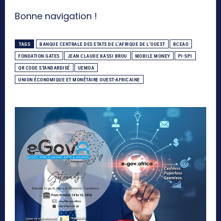
Bonne navigation !
TAGS
BANQUE CENTRALE DES ETATS DE L'AFRIQUE DE L'OUEST
BCEAO
FONDATION GATES
JEAN CLAUDE KASSI BROU
MOBILE MONEY
PI-SPI
QR CODE STANDARDISÉ
UEMOA
UNION ÉCONOMIQUE ET MONÉTAIRE OUEST-AFRICAINE