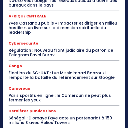
Nwoko veut obliger les réseaux sociaux à ouvrir des
bureaux dans le pays
AFRIQUE CENTRALE
Yves Castanou publie « Impacter et diriger en milieu
hostile », un livre sur la dimension spirituelle du
leadership
Cybersécurité
Régulation : Nouveau front judiciaire du patron de
Telegram Pavel Durov
Congo
Élection du SG-UAT : Luc Missidimbazi Banzouzi
remporte la bataille du référencement sur Google
Cameroun
Paris sportifs en ligne : le Cameroun ne peut plus
fermer les yeux
Dernières publications
Sénégal : Diomaye Faye acte un partenariat à 150
millions $ avec Helios Towers