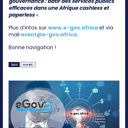
gouvernance : bâtir des services publics
efficaces dans une Afrique cashless et
paperless
».
Plus d’infos sur
www.e-gov.africa
et via
mail
event@e-gov.africa
.
Bonne navigation !
TAGS
HUAWEI