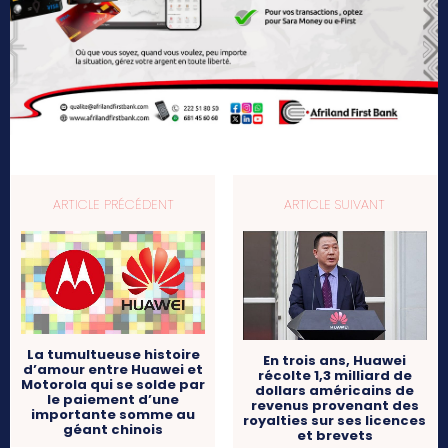
ARTICLE PRÉCÉDENT
ARTICLE SUIVANT
La tumultueuse histoire
En trois ans, Huawei
d’amour entre Huawei et
récolte 1,3 milliard de
Motorola qui se solde par
dollars américains de
le paiement d’une
revenus provenant des
importante somme au
royalties sur ses licences
géant chinois
et brevets