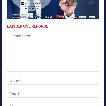
LAISSER UNE RÉPONSE
Commenter
Nom
Emai
:*
Site