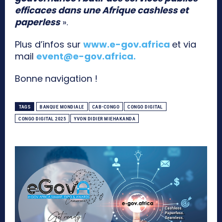
efficaces dans une Afrique cashless et
paperless
».
Plus d’infos sur
www.e-gov.africa
et via
mail
event@e-gov.africa
.
Bonne navigation !
TAGS
BANQUE MONDIALE
CAB-CONGO
CONGO DIGITAL
CONGO DIGITAL 2025
YVON DIDIER MIEHAKANDA