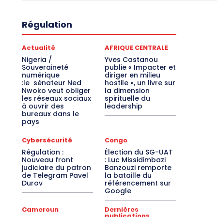
Régulation
Actualité
AFRIQUE CENTRALE
Nigeria /
Yves Castanou
Souveraineté
publie « Impacter et
numérique
diriger en milieu
:le sénateur Ned
hostile », un livre sur
Nwoko veut obliger
la dimension
les réseaux sociaux
spirituelle du
à ouvrir des
leadership
bureaux dans le
pays
Cybersécurité
Congo
Régulation :
Élection du SG-UAT
Nouveau front
: Luc Missidimbazi
judiciaire du patron
Banzouzi remporte
de Telegram Pavel
la bataille du
Durov
référencement sur
Google
Cameroun
Dernières
publications