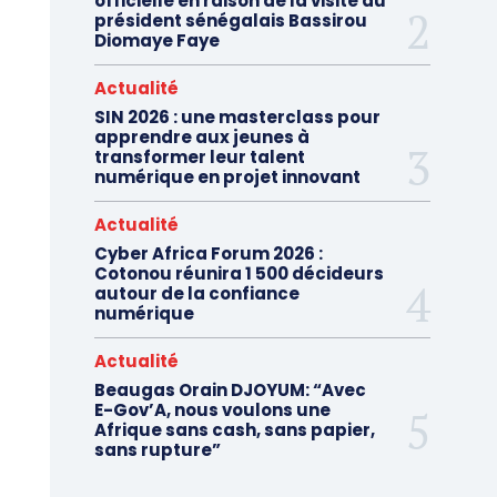
officielle en raison de la visite du
président sénégalais Bassirou
Diomaye Faye
Actualité
SIN 2026 : une masterclass pour
apprendre aux jeunes à
transformer leur talent
numérique en projet innovant
Actualité
Cyber Africa Forum 2026 :
Cotonou réunira 1 500 décideurs
autour de la confiance
numérique
Actualité
Beaugas Orain DJOYUM: “Avec
E-Gov’A, nous voulons une
Afrique sans cash, sans papier,
sans rupture”