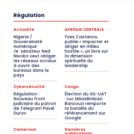
Régulation
Actualité
AFRIQUE CENTRALE
Nigeria /
Yves Castanou
Souveraineté
publie « Impacter et
numérique
diriger en milieu
:le sénateur Ned
hostile », un livre sur
Nwoko veut obliger
la dimension
les réseaux sociaux
spirituelle du
à ouvrir des
leadership
bureaux dans le
pays
Cybersécurité
Congo
Régulation :
Élection du SG-UAT
Nouveau front
: Luc Missidimbazi
judiciaire du patron
Banzouzi remporte
de Telegram Pavel
la bataille du
Durov
référencement sur
Google
Cameroun
Dernières
publications