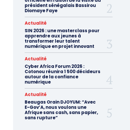
officielle en raison de la visite du
président sénégalais Bassirou
Diomaye Faye
Actualité
SIN 2026 : une masterclass pour
apprendre aux jeunes à
transformer leur talent
numérique en projet innovant
Actualité
Cyber Africa Forum 2026 :
Cotonou réunira 1 500 décideurs
autour de la confiance
numérique
Actualité
Beaugas Orain DJOYUM: “Avec
E-Gov’A, nous voulons une
Afrique sans cash, sans papier,
sans rupture”