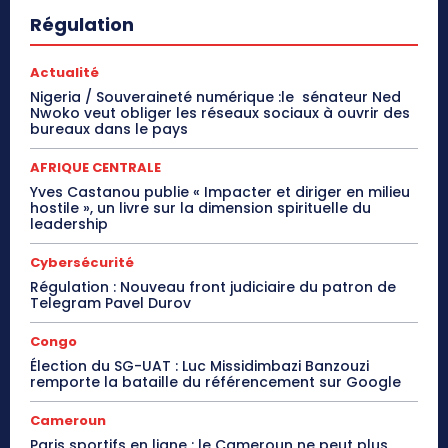
Régulation
Actualité
Nigeria / Souveraineté numérique :le sénateur Ned
Nwoko veut obliger les réseaux sociaux à ouvrir des
bureaux dans le pays
AFRIQUE CENTRALE
Yves Castanou publie « Impacter et diriger en milieu
hostile », un livre sur la dimension spirituelle du
leadership
Cybersécurité
Régulation : Nouveau front judiciaire du patron de
Telegram Pavel Durov
Congo
Élection du SG-UAT : Luc Missidimbazi Banzouzi
remporte la bataille du référencement sur Google
Cameroun
Paris sportifs en ligne : le Cameroun ne peut plus