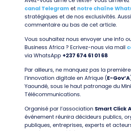
Avez-vous aimé ce texte? Vous aimerez s
canal Telegram
et
notre chaîne Wha
stratégiques et de nos exclusivités. Aussi
commentaire au bas de cet article.
Vous souhaitez nous envoyer une info ou 
Business Africa ? Ecrivez-nous via mail
c
via WhatsApp
+237 674 61 01 68
Par ailleurs, ne manquez pas la premièr
l’innovation digitale en Afrique (
E-Gov’A
Yaoundé, sous le haut patronage du Min
Télécommunications.
Organisé par l’association
Smart Click A
événement réunira décideurs publics, o
publiques, entreprises, experts et acteur