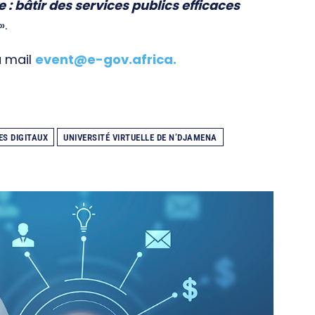
e : bâtir des services publics efficaces
».
a mail
event@e-gov.africa
.
ES DIGITAUX
UNIVERSITÉ VIRTUELLE DE N’DJAMENA