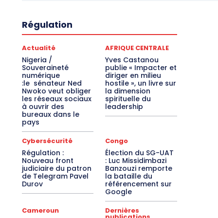
Régulation
Actualité
AFRIQUE CENTRALE
Nigeria /
Yves Castanou
Souveraineté
publie « Impacter et
numérique
diriger en milieu
:le sénateur Ned
hostile », un livre sur
Nwoko veut obliger
la dimension
les réseaux sociaux
spirituelle du
à ouvrir des
leadership
bureaux dans le
pays
Cybersécurité
Congo
Régulation :
Élection du SG-UAT
Nouveau front
: Luc Missidimbazi
judiciaire du patron
Banzouzi remporte
de Telegram Pavel
la bataille du
Durov
référencement sur
Google
Cameroun
Dernières
publications