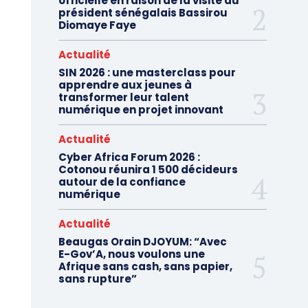
officielle en raison de la visite du
président sénégalais Bassirou
Diomaye Faye
Actualité
SIN 2026 : une masterclass pour
apprendre aux jeunes à
transformer leur talent
numérique en projet innovant
Actualité
Cyber Africa Forum 2026 :
Cotonou réunira 1 500 décideurs
autour de la confiance
numérique
Actualité
Beaugas Orain DJOYUM: “Avec
E-Gov’A, nous voulons une
Afrique sans cash, sans papier,
sans rupture”