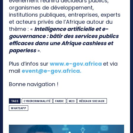
événement réunira décideurs publics,
organismes de développement,
institutions publiques, entreprises, experts
et acteurs privés de l’Afrique autour du
thème : «
Intelligence artificielle et e-
gouvernance : bâtir des services publics
efficaces dans une Afrique cashless et
paperless
».
Plus d’infos sur
www.e-gov.africa
et via
mail
event@e-gov.africa
.
Bonne navigation !
TAGS
CYBERCRIMINALITÉ
FARDC
M23
RÉSEAUX SOCIAUX
WHATSAPP