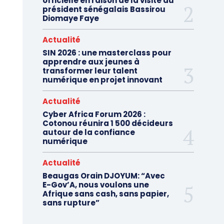
officielle en raison de la visite du
président sénégalais Bassirou
Diomaye Faye
Actualité
SIN 2026 : une masterclass pour
apprendre aux jeunes à
transformer leur talent
numérique en projet innovant
Actualité
Cyber Africa Forum 2026 :
Cotonou réunira 1 500 décideurs
autour de la confiance
numérique
Actualité
Beaugas Orain DJOYUM: “Avec
E-Gov’A, nous voulons une
Afrique sans cash, sans papier,
sans rupture”