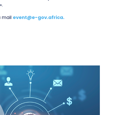
».
a mail
event@e-gov.africa
.