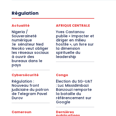
Régulation
Actualité
AFRIQUE CENTRALE
Nigeria /
Yves Castanou
Souveraineté
publie « Impacter et
numérique
diriger en milieu
:le sénateur Ned
hostile », un livre sur
Nwoko veut obliger
la dimension
les réseaux sociaux
spirituelle du
à ouvrir des
leadership
bureaux dans le
pays
Cybersécurité
Congo
Régulation :
Élection du SG-UAT
Nouveau front
: Luc Missidimbazi
judiciaire du patron
Banzouzi remporte
de Telegram Pavel
la bataille du
Durov
référencement sur
Google
Cameroun
Dernières
publications