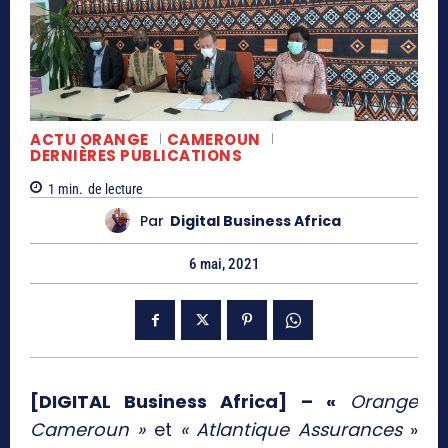
ACTU ORANGE
CAMEROUN
DERNIÈRES PUBLICATIONS
1
min.
de lecture
Par
Digital Business Africa
6 mai, 2021
[DIGITAL Business Africa] – «
Orange
Cameroun »
et
« Atlantique Assurances
»