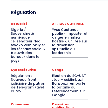
Régulation
Actualité
AFRIQUE CENTRALE
Nigeria /
Yves Castanou
Souveraineté
publie « Impacter et
numérique
diriger en milieu
:le sénateur Ned
hostile », un livre sur
Nwoko veut obliger
la dimension
les réseaux sociaux
spirituelle du
à ouvrir des
leadership
bureaux dans le
pays
Cybersécurité
Congo
Régulation :
Élection du SG-UAT
Nouveau front
: Luc Missidimbazi
judiciaire du patron
Banzouzi remporte
de Telegram Pavel
la bataille du
Durov
référencement sur
Google
Cameroun
Dernières
publications