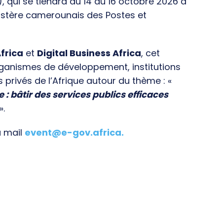
), qui se tiendra du 14 au 16 octobre 2026 à
istère camerounais des Postes et
frica
et
Digital Business Africa
, cet
rganismes de développement, institutions
s privés de l’Afrique autour du thème : «
e : bâtir des services publics efficaces
».
a mail
event@e-gov.africa
.