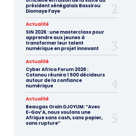
officielle en raison de la visite du
président sénégalais Bassirou
Diomaye Faye
Actualité
SIN 2026 : une masterclass pour
apprendre aux jeunes à
transformer leur talent
numérique en projet innovant
Actualité
Cyber Africa Forum 2026 :
Cotonou réunira 1 500 décideurs
autour de la confiance
numérique
Actualité
Beaugas Orain DJOYUM: “Avec
E-Gov’A, nous voulons une
Afrique sans cash, sans papier,
sans rupture”