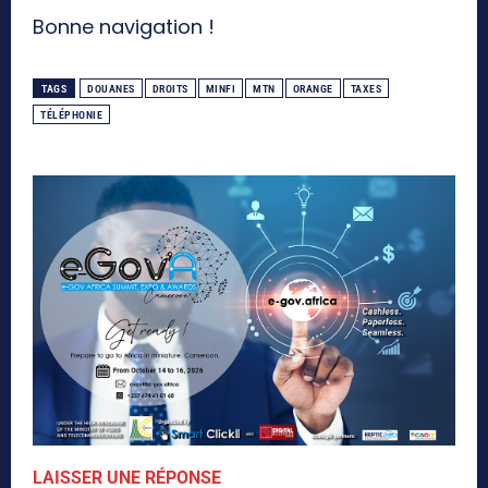
Bonne navigation !
TAGS
DOUANES
DROITS
MINFI
MTN
ORANGE
TAXES
TÉLÉPHONIE
LAISSER UNE RÉPONSE