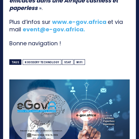
efficaces dans une Afrique cashless et
paperless
».
Plus d’infos sur
www.e-gov.africa
et via
mail
event@e-gov.africa
.
Bonne navigation !
TAGS
KOOSSERY TECHNOLOGY
VSAT
WIFI