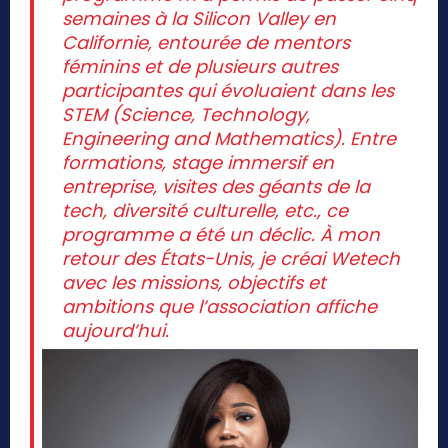
semaines à la Silicon Valley en
Californie, entourée de mentors
féminins et de plusieurs autres
participantes qui évoluaient dans les
STEM (Science, Technology,
Engineering and Mathematics). Entre
formations, stage immersif en
entreprise, visites des géants de la
tech, diversité culturelle, etc., ce
programme a été un déclic. À mon
retour des États-Unis, je créai Wetech
avec les missions, objectifs et
ambitions que l’association affiche
aujourd’hui.