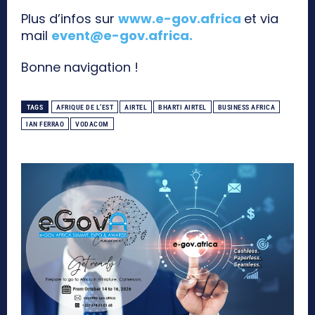
Plus d’infos sur
www.e-gov.africa
et via
mail
event@e-gov.africa
.
Bonne navigation !
TAGS
AFRIQUE DE L’EST
AIRTEL
BHARTI AIRTEL
BUSINESS AFRICA
IAN FERRAO
VODACOM