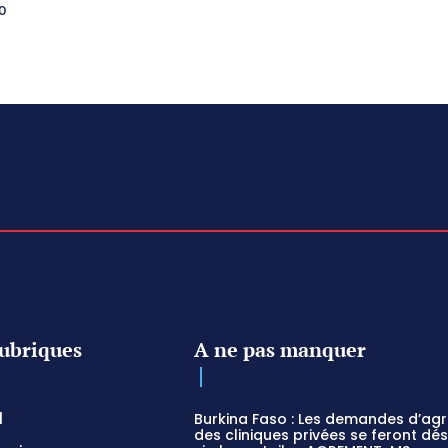
ubriques
A ne pas manquer
l
Burkina Faso : Les demandes d’ag
des cliniques privées se feront dé