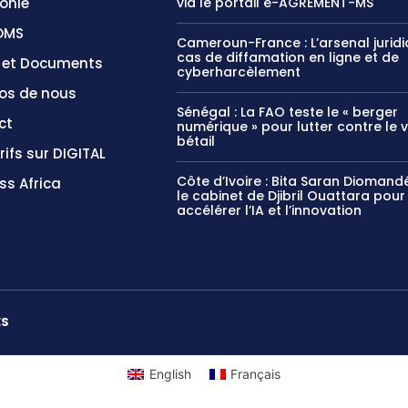
onie
via le portail e-AGREMENT-MS
OMS
Cameroun-France : L’arsenal jurid
cas de diffamation en ligne et de
s et Documents
cyberharcèlement
os de nous
Sénégal : La FAO teste le « berger
ct
numérique » pour lutter contre le 
bétail
rifs sur DIGITAL
Côte d’Ivoire : Bita Saran Diomandé
ss Africa
le cabinet de Djibril Ouattara pour
accélérer l’IA et l’innovation
ES
English
Français