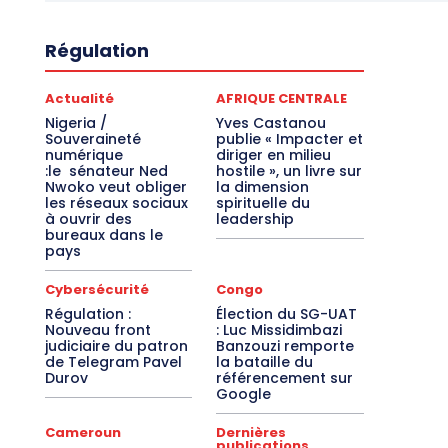
Régulation
Actualité
AFRIQUE CENTRALE
Nigeria /
Yves Castanou
Souveraineté
publie « Impacter et
numérique
diriger en milieu
:le sénateur Ned
hostile », un livre sur
Nwoko veut obliger
la dimension
les réseaux sociaux
spirituelle du
à ouvrir des
leadership
bureaux dans le
pays
Cybersécurité
Congo
Régulation :
Élection du SG-UAT
Nouveau front
: Luc Missidimbazi
judiciaire du patron
Banzouzi remporte
de Telegram Pavel
la bataille du
Durov
référencement sur
Google
Cameroun
Dernières
publications