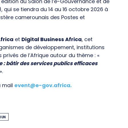
e édition du Salon de l’e-Gouvernance et de
), qui se tiendra du 14 au 16 octobre 2026 à
istère camerounais des Postes et
frica
et
Digital Business Africa
, cet
rganismes de développement, institutions
s privés de l’Afrique autour du thème : «
e : bâtir des services publics efficaces
».
a mail
event@e-gov.africa
.
OUN