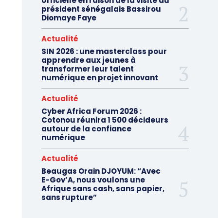
officielle en raison de la visite du
président sénégalais Bassirou
Diomaye Faye
Actualité
SIN 2026 : une masterclass pour
apprendre aux jeunes à
transformer leur talent
numérique en projet innovant
Actualité
Cyber Africa Forum 2026 :
Cotonou réunira 1 500 décideurs
autour de la confiance
numérique
Actualité
Beaugas Orain DJOYUM: “Avec
E-Gov’A, nous voulons une
Afrique sans cash, sans papier,
sans rupture”