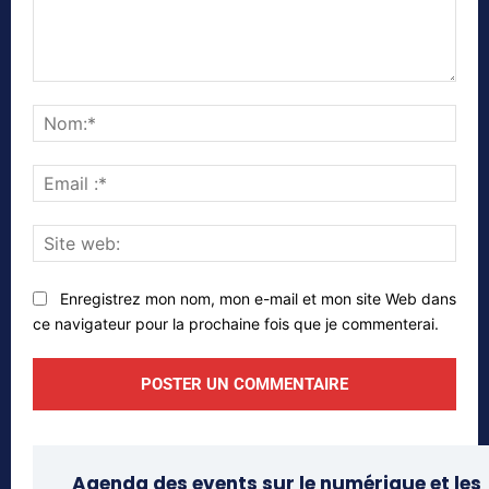
Commenter
Nom
Emai
:*
Site
web
Enregistrez mon nom, mon e-mail et mon site Web dans
ce navigateur pour la prochaine fois que je commenterai.
Agenda des events sur le numérique et les