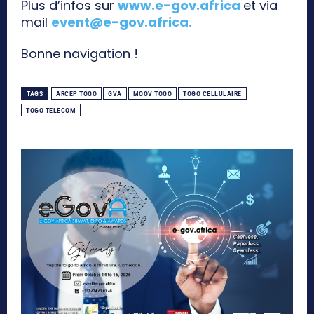
Plus d’infos sur
www.e-gov.africa
et via
mail
event@e-gov.africa
.
Bonne navigation !
TAGS
ARCEP TOGO
GVA
MOOV TOGO
TOGO CELLULAIRE
TOGO TELECOM