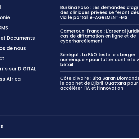
l
Burkina Faso : Les demandes d’ag
des cliniques privées se feront dé
onie
via le portail e-AGREMENT-MS
OMS
Cameroun-France : L’arsenal jurid
cas de diffamation en ligne et de
s et Documents
cyberharcèlement
os de nous
Sénégal : La FAO teste le « berger
ct
numérique » pour lutter contre le 
bétail
rifs sur DIGITAL
Côte d’Ivoire : Bita Saran Diomandé
ss Africa
le cabinet de Djibril Ouattara pour
accélérer l’IA et l’innovation
ES