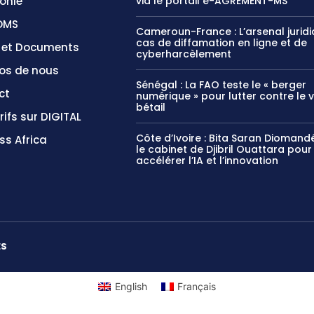
onie
via le portail e-AGREMENT-MS
OMS
Cameroun-France : L’arsenal jurid
cas de diffamation en ligne et de
s et Documents
cyberharcèlement
os de nous
Sénégal : La FAO teste le « berger
ct
numérique » pour lutter contre le 
bétail
rifs sur DIGITAL
Côte d’Ivoire : Bita Saran Diomandé
ss Africa
le cabinet de Djibril Ouattara pour
accélérer l’IA et l’innovation
ES
English
Français