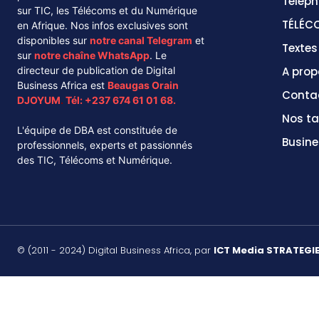
Téléph
sur TIC, les Télécoms et du Numérique
TÉLÉC
en Afrique. Nos infos exclusives sont
disponibles sur
notre canal
Telegram
et
Texte
sur
notre chaîne
WhatsApp
. Le
directeur de publication de Digital
A prop
Business Africa est
Beaugas Orain
Conta
DJOYUM
.
Tél:
+237 674 61 01 68.
Nos ta
L'équipe de DBA est constituée de
Busine
professionnels, experts et passionnés
des TIC, Télécoms et Numérique.
© (2011 - 2024) Digital Business Africa, par
ICT Media STRATEGI