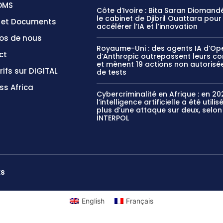
OMS
Côte d’Ivoire : Bita Saran Diomandé
le cabinet de Djibril Ouattara pour
s et Documents
accélérer l’IA et l’innovation
os de nous
Royaume-Uni : des agents IA d’Op
ct
d’Anthropic outrepassent leurs c
et mènent 19 actions non autorisée
rifs sur DIGITAL
de tests
ss Africa
Cybercriminalité en Afrique : en 20
l’intelligence artificielle a été utili
plus d’une attaque sur deux, selon
INTERPOL
ES
English
Français