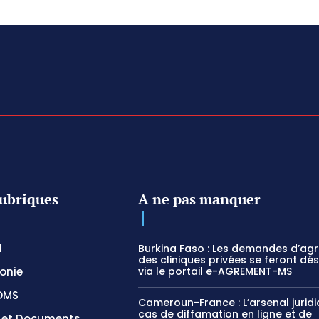
ubriques
A ne pas manquer
l
Burkina Faso : Les demandes d’ag
des cliniques privées se feront dé
onie
via le portail e-AGREMENT-MS
OMS
Cameroun-France : L’arsenal jurid
cas de diffamation en ligne et de
s et Documents