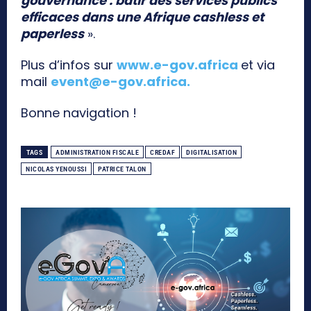
gouvernance : bâtir des services publics
efficaces dans une Afrique cashless et
paperless
».
Plus d’infos sur
www.e-gov.africa
et via
mail
event@e-gov.africa
.
Bonne navigation !
TAGS
ADMINISTRATION FISCALE
CREDAF
DIGITALISATION
NICOLAS YENOUSSI
PATRICE TALON