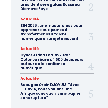
officielle en raison de la visite du
président sénégalais Bassirou
Diomaye Faye
Actualité
SIN 2026 : une masterclass pour
apprendre aux jeunes à
transformer leur talent
numérique en projet innovant
Actualité
Cyber Africa Forum 2026 :
Cotonou réunira 1 500 décideurs
autour de la confiance
numérique
Actualité
Beaugas Orain DJOYUM: “Avec
E-Gov’A, nous voulons une
Afrique sans cash, sans papier,
sans rupture”