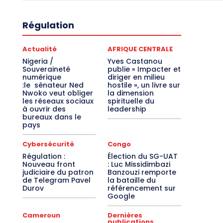
Régulation
Actualité
AFRIQUE CENTRALE
Nigeria /
Yves Castanou
Souveraineté
publie « Impacter et
numérique
diriger en milieu
:le sénateur Ned
hostile », un livre sur
Nwoko veut obliger
la dimension
les réseaux sociaux
spirituelle du
à ouvrir des
leadership
bureaux dans le
pays
Cybersécurité
Congo
Régulation :
Élection du SG-UAT
Nouveau front
: Luc Missidimbazi
judiciaire du patron
Banzouzi remporte
de Telegram Pavel
la bataille du
Durov
référencement sur
Google
Cameroun
Dernières
publications