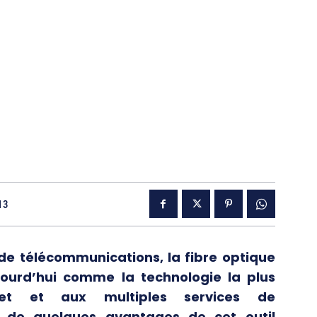
13
s de télécommunications, la fibre optique
jourd’hui comme la technologie la plus
net et aux multiples services de
n de quelques avantages de cet outil