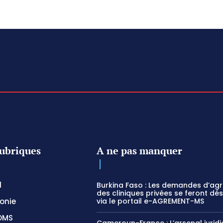
ubriques
A ne pas manquer
l
Burkina Faso : Les demandes d’ag
des cliniques privées se feront dé
onie
via le portail e-AGREMENT-MS
OMS