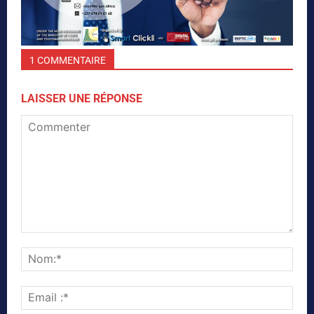
1 COMMENTAIRE
LAISSER UNE RÉPONSE
Commenter
Nom
Emai
:*