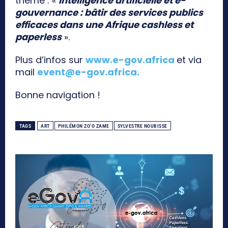
thème : «
Intelligence artificielle et e-
gouvernance : bâtir des services publics
efficaces dans une Afrique cashless et
paperless
».
Plus d’infos sur
www.e-gov.africa
et via
mail
event@e-gov.africa
.
Bonne navigation !
TAGS
ART
PHILÉMON ZO’O ZAME
SYLVESTRE NOUBISSE