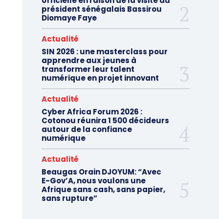
officielle en raison de la visite du
président sénégalais Bassirou
Diomaye Faye
Actualité
SIN 2026 : une masterclass pour
apprendre aux jeunes à
transformer leur talent
numérique en projet innovant
Actualité
Cyber Africa Forum 2026 :
Cotonou réunira 1 500 décideurs
autour de la confiance
numérique
Actualité
Beaugas Orain DJOYUM: “Avec
E-Gov’A, nous voulons une
Afrique sans cash, sans papier,
sans rupture”