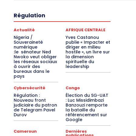
Régulation
Actualité
AFRIQUE CENTRALE
Nigeria /
Yves Castanou
Souveraineté
publie « Impacter et
numérique
diriger en milieu
:le sénateur Ned
hostile », un livre sur
Nwoko veut obliger
la dimension
les réseaux sociaux
spirituelle du
à ouvrir des
leadership
bureaux dans le
pays
Cybersécurité
Congo
Régulation :
Élection du SG-UAT
Nouveau front
: Luc Missidimbazi
judiciaire du patron
Banzouzi remporte
de Telegram Pavel
la bataille du
Durov
référencement sur
Google
Cameroun
Dernières
publications