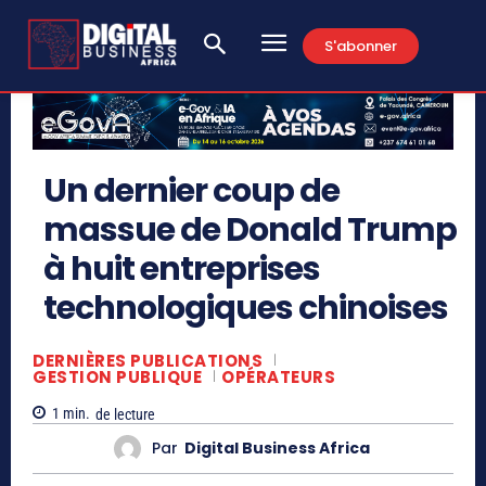
S'abonner
Un dernier coup de
massue de Donald Trump
à huit entreprises
technologiques chinoises
DERNIÈRES PUBLICATIONS
GESTION PUBLIQUE
OPÉRATEURS
1
min.
de lecture
Par
Digital Business Africa