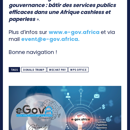
gouvernance : bâtir des services publics
efficaces dans une Afrique cashless et
paperless
».
Plus d’infos sur
www.e-gov.africa
et via
mail
event@e-gov.africa
.
Bonne navigation !
TAGS
DONALD TRUMP
WECHAT PAY
WPS OFFICE