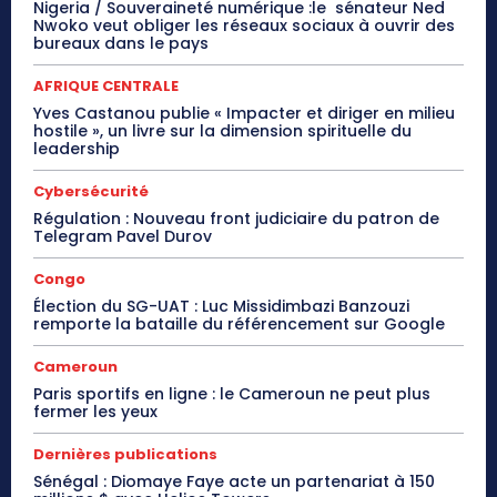
Nigeria / Souveraineté numérique :le sénateur Ned
Nwoko veut obliger les réseaux sociaux à ouvrir des
bureaux dans le pays
AFRIQUE CENTRALE
Yves Castanou publie « Impacter et diriger en milieu
hostile », un livre sur la dimension spirituelle du
leadership
Cybersécurité
Régulation : Nouveau front judiciaire du patron de
Telegram Pavel Durov
Congo
Élection du SG-UAT : Luc Missidimbazi Banzouzi
remporte la bataille du référencement sur Google
Cameroun
Paris sportifs en ligne : le Cameroun ne peut plus
fermer les yeux
Dernières publications
Sénégal : Diomaye Faye acte un partenariat à 150