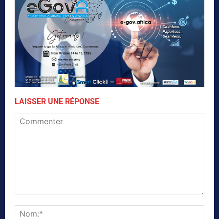
LAISSER UNE RÉPONSE
Commenter
Nom