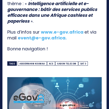
thème : «
Intelligence artificielle et e-
gouvernance : bâtir des services publics
efficaces dans une Afrique cashless et
paperless
».
Plus d’infos sur
www.e-gov.africa
et via
mail
event@e-gov.africa
.
Bonne navigation !
TAGS
ABDERRAHIM KOUMAA
ACE
GABON TELECOM
SAT 3