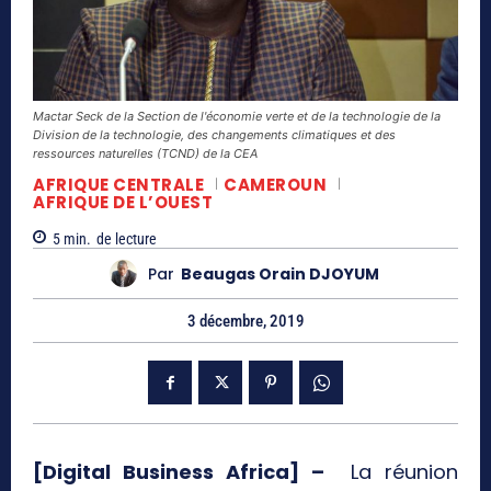
Mactar Seck de la Section de l'économie verte et de la technologie de la
Division de la technologie, des changements climatiques et des
ressources naturelles (TCND) de la CEA
AFRIQUE CENTRALE
CAMEROUN
AFRIQUE DE L’OUEST
5
min.
de lecture
Par
Beaugas Orain DJOYUM
3 décembre, 2019
[Digital Business Africa] –
La réunion