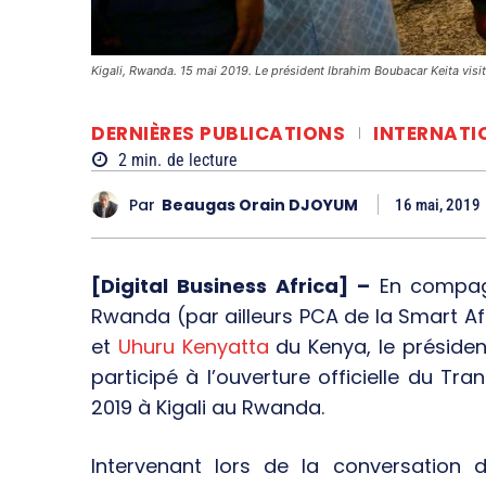
Kigali, Rwanda. 15 mai 2019. Le président Ibrahim Boubacar Keita vis
DERNIÈRES PUBLICATIONS
INTERNATI
2
min.
de lecture
Par
Beaugas Orain DJOYUM
16 mai, 2019
[Digital Business Africa] –
En compag
Rwanda (par ailleurs PCA de la Smart Afr
et
Uhuru Kenyatta
du Kenya, le préside
participé à l’ouverture officielle du Tr
2019 à Kigali au Rwanda.
Intervenant lors de la conversation