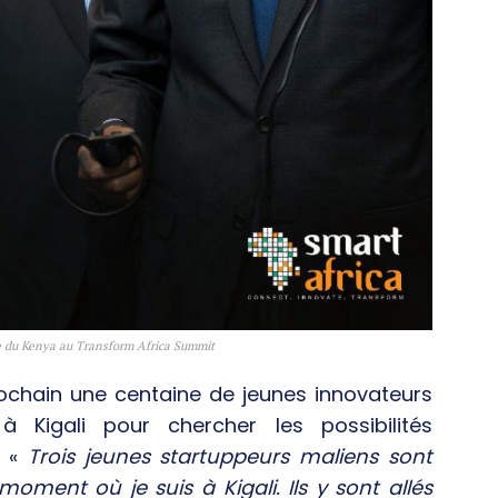
e du Kenya au Transform Africa Summit
rochain une centaine de jeunes innovateurs
 à Kigali pour chercher les possibilités
. «
Trois jeunes startuppeurs maliens sont
moment où je suis à Kigali. Ils y sont allés