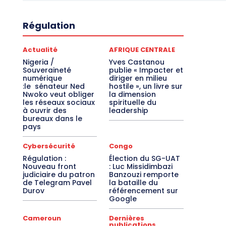
Régulation
Actualité
AFRIQUE CENTRALE
Nigeria /
Yves Castanou
Souveraineté
publie « Impacter et
numérique
diriger en milieu
:le sénateur Ned
hostile », un livre sur
Nwoko veut obliger
la dimension
les réseaux sociaux
spirituelle du
à ouvrir des
leadership
bureaux dans le
pays
Cybersécurité
Congo
Régulation :
Élection du SG-UAT
Nouveau front
: Luc Missidimbazi
judiciaire du patron
Banzouzi remporte
de Telegram Pavel
la bataille du
Durov
référencement sur
Google
Cameroun
Dernières
publications