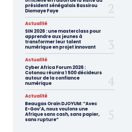
officielle en raison de la visite du
président sénégalais Bassirou
Diomaye Faye
Actualité
SIN 2026 : une masterclass pour
apprendre aux jeunes à
transformer leur talent
numérique en projet innovant
Actualité
Cyber Africa Forum 2026 :
Cotonou réunira 1 500 décideurs
autour de la confiance
numérique
Actualité
Beaugas Orain DJOYUM: “Avec
E-Gov’A, nous voulons une
Afrique sans cash, sans papier,
sans rupture”