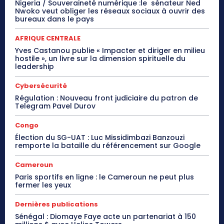
Nigeria / Souveraineté numérique :le sénateur Ned
Nwoko veut obliger les réseaux sociaux à ouvrir des
bureaux dans le pays
AFRIQUE CENTRALE
Yves Castanou publie « Impacter et diriger en milieu
hostile », un livre sur la dimension spirituelle du
leadership
Cybersécurité
Régulation : Nouveau front judiciaire du patron de
Telegram Pavel Durov
Congo
Élection du SG-UAT : Luc Missidimbazi Banzouzi
remporte la bataille du référencement sur Google
Cameroun
Paris sportifs en ligne : le Cameroun ne peut plus
fermer les yeux
Dernières publications
Sénégal : Diomaye Faye acte un partenariat à 150