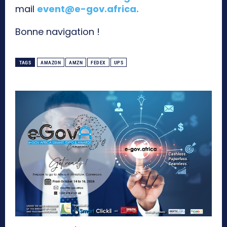
mail
event@e-gov.africa
.
Bonne navigation !
TAGS
AMAZON
AMZN
FEDEX
UPS