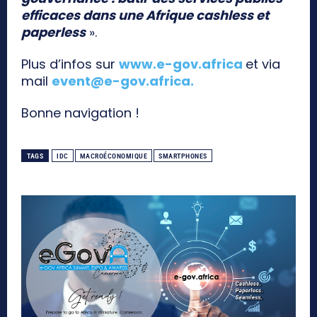
efficaces dans une Afrique cashless et
paperless
».
Plus d’infos sur
www.e-gov.africa
et via
mail
event@e-gov.africa
.
Bonne navigation !
TAGS
IDC
MACROÉCONOMIQUE
SMARTPHONES