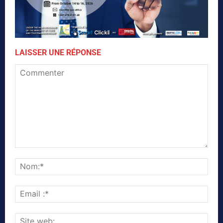
LAISSER UNE RÉPONSE
Commenter
Nom
Emai
:*
Site