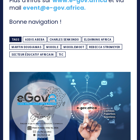
Plus d’infos sur
www.e-gov.africa
et via
mail
event@e-gov.africa
.
Bonne navigation !
TAGS
ADDIS ABEBA
CHARLES SENKONDO
ELEARNING AFRICA
MARTIN DOUGIAMAS
MOODLE
MOODLEMOOT
REBECCA STROMEYER
SECTEUR ÉDUCATIF AFRICAIN
TIC