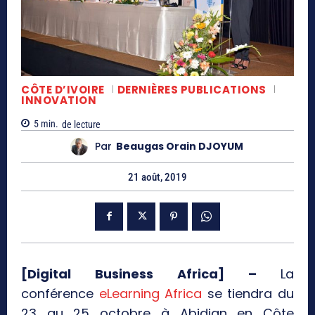
CÔTE D’IVOIRE
DERNIÈRES PUBLICATIONS
INNOVATION
5
min.
de lecture
Par
Beaugas Orain DJOYUM
21 août, 2019
[Digital Business Africa] –
La
conférence
eLearning Africa
se tiendra du
23 au 25 octobre à Abidjan en Côte