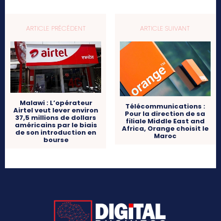
ARTICLE PRÉCÉDENT
ARTICLE SUIVANT
Malawi : L’opérateur
Télécommunications :
Airtel veut lever environ
Pour la direction de sa
37,5 millions de dollars
filiale Middle East and
américains par le biais
Africa, Orange choisit le
de son introduction en
Maroc
bourse