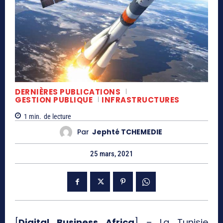
DERNIÈRES PUBLICATIONS
GESTION PUBLIQUE
INFRASTRUCTURES
1
min.
de lecture
Par
Jephté TCHEMEDIE
25 mars, 2021
[
Digital Business Africa
] – La Tunisie