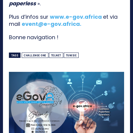
paperless
».
Plus d’infos sur
www.e-gov.africa
et via
mail
event@e-gov.africa
.
Bonne navigation !
TAGS
CHALLENGE ONE
TELNET
TUNISIE