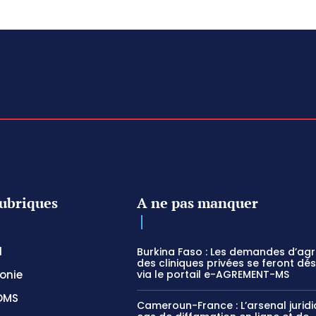
ubriques
A ne pas manquer
l
Burkina Faso : Les demandes d’ag
des cliniques privées se feront dé
onie
via le portail e-AGREMENT-MS
OMS
Cameroun-France : L’arsenal jurid