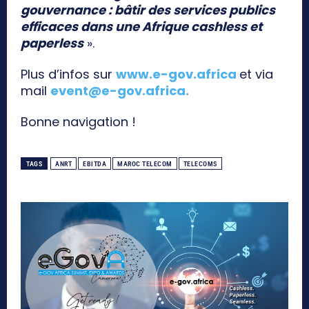
gouvernance : bâtir des services publics
efficaces dans une Afrique cashless et
paperless
».
Plus d’infos sur
www.e-gov.africa
et via
mail
event@e-gov.africa
.
Bonne navigation !
TAGS
ANRT
EBITDA
MAROC TELECOM
TELECOMS