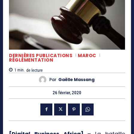
DERNIÈRES PUBLICATIONS
MAROC
RÉGLÉMENTATION
1
min.
de lecture
Par
Gaëlle Massang
26 février, 2020
[Digital Business Africa] –
La bataille