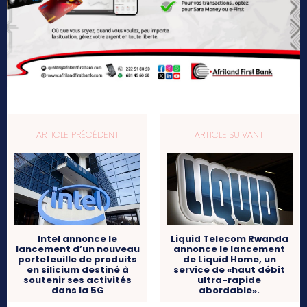
ARTICLE PRÉCÉDENT
ARTICLE SUIVANT
Intel annonce le
Liquid Telecom Rwanda
lancement d’un nouveau
annonce le lancement
portefeuille de produits
de Liquid Home, un
en silicium destiné à
service de «haut débit
soutenir ses activités
ultra-rapide
dans la 5G
abordable».