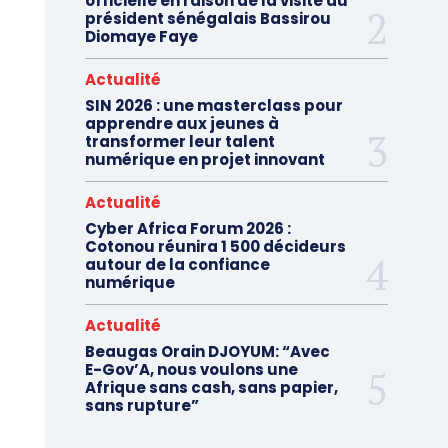
officielle en raison de la visite du
président sénégalais Bassirou
Diomaye Faye
Actualité
SIN 2026 : une masterclass pour
apprendre aux jeunes à
transformer leur talent
numérique en projet innovant
Actualité
Cyber Africa Forum 2026 :
Cotonou réunira 1 500 décideurs
autour de la confiance
numérique
Actualité
Beaugas Orain DJOYUM: “Avec
E-Gov’A, nous voulons une
Afrique sans cash, sans papier,
sans rupture”