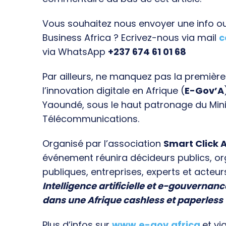
Vous souhaitez nous envoyer une info ou 
Business Africa ? Ecrivez-nous via mail
c
via WhatsApp
+237 674 61 01 68
Par ailleurs, ne manquez pas la premièr
l’innovation digitale en Afrique (
E-Gov’A
Yaoundé, sous le haut patronage du Min
Télécommunications.
Organisé par l’association
Smart Click A
événement réunira décideurs publics, o
publiques, entreprises, experts et acteur
Intelligence artificielle et e-gouvernanc
dans une Afrique cashless et paperless
Plus d’infos sur
www.e-gov.africa
et vi