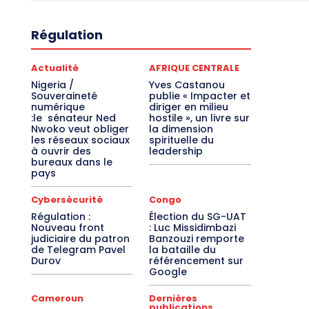
Régulation
Actualité
AFRIQUE CENTRALE
Nigeria /
Yves Castanou
Souveraineté
publie « Impacter et
numérique
diriger en milieu
:le sénateur Ned
hostile », un livre sur
Nwoko veut obliger
la dimension
les réseaux sociaux
spirituelle du
à ouvrir des
leadership
bureaux dans le
pays
Cybersécurité
Congo
Régulation :
Élection du SG-UAT
Nouveau front
: Luc Missidimbazi
judiciaire du patron
Banzouzi remporte
de Telegram Pavel
la bataille du
Durov
référencement sur
Google
Cameroun
Dernières
publications