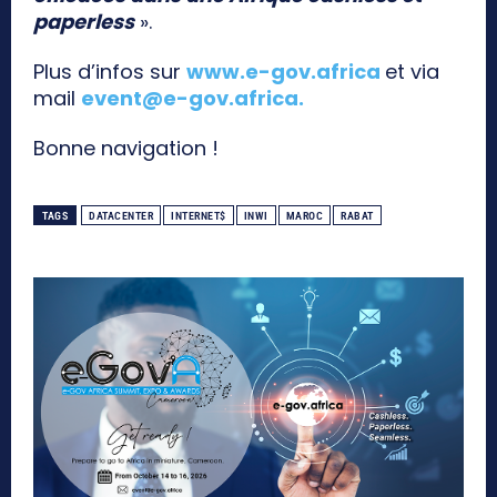
paperless
».
Plus d’infos sur
www.e-gov.africa
et via
mail
event@e-gov.africa
.
Bonne navigation !
TAGS
DATACENTER
INTERNET$
INWI
MAROC
RABAT