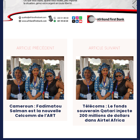
ARTICLE PRÉCÉDENT
ARTICLE SUIVANT
Cameroun : Fadimatou
Télécoms : Le fonds
Salman est la nouvelle
souverain Qatari injecte
Celcomm de l’ART
200 millions de dollars
dans Airtel Africa