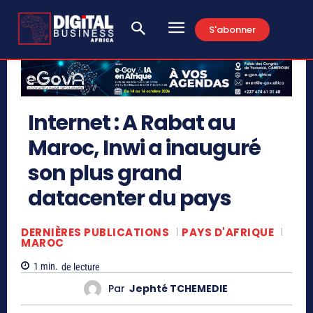
S'abonner
Internet : A Rabat au
Maroc, Inwi a inauguré
son plus grand
datacenter du pays
DERNIÈRES PUBLICATIONS
PAYS D'AFRIQUE
MAROC
1
min.
de lecture
Par
Jephté TCHEMEDIE