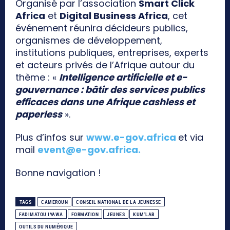
Organisé par l’association
Smart Click
Africa
et
Digital Business Africa
, cet
événement réunira décideurs publics,
organismes de développement,
institutions publiques, entreprises, experts
et acteurs privés de l’Afrique autour du
thème : «
Intelligence artificielle et e-
gouvernance : bâtir des services publics
efficaces dans une Afrique cashless et
paperless
».
Plus d’infos sur
www.e-gov.africa
et via
mail
event@e-gov.africa
.
Bonne navigation !
TAGS
CAMEROUN
CONSEIL NATIONAL DE LA JEUNESSE
FADIMATOU IYAWA
FORMATION
JEUNES
KUM’LAB
OUTILS DU NUMÉRIQUE