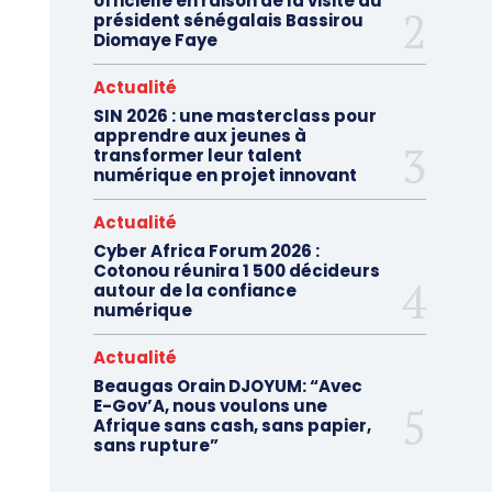
officielle en raison de la visite du
président sénégalais Bassirou
Diomaye Faye
Actualité
SIN 2026 : une masterclass pour
apprendre aux jeunes à
transformer leur talent
numérique en projet innovant
Actualité
Cyber Africa Forum 2026 :
Cotonou réunira 1 500 décideurs
autour de la confiance
numérique
Actualité
Beaugas Orain DJOYUM: “Avec
E-Gov’A, nous voulons une
Afrique sans cash, sans papier,
sans rupture”