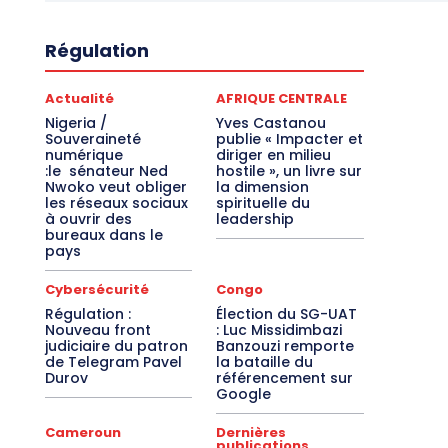
Régulation
Actualité
AFRIQUE CENTRALE
Nigeria /
Yves Castanou
Souveraineté
publie « Impacter et
numérique
diriger en milieu
:le sénateur Ned
hostile », un livre sur
Nwoko veut obliger
la dimension
les réseaux sociaux
spirituelle du
à ouvrir des
leadership
bureaux dans le
pays
Cybersécurité
Congo
Régulation :
Élection du SG-UAT
Nouveau front
: Luc Missidimbazi
judiciaire du patron
Banzouzi remporte
de Telegram Pavel
la bataille du
Durov
référencement sur
Google
Cameroun
Dernières
publications