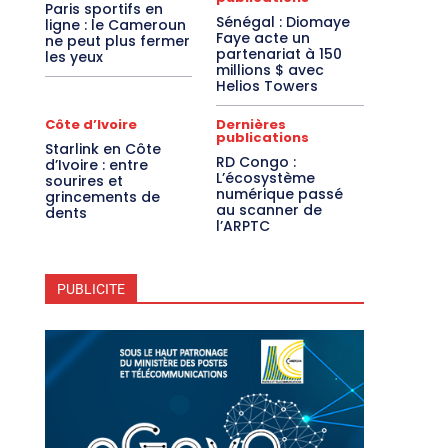
Paris sportifs en
Sénégal : Diomaye
ligne : le Cameroun
Faye acte un
ne peut plus fermer
partenariat à 150
les yeux
millions $ avec
Helios Towers
Côte d’Ivoire
Dernières
publications
Starlink en Côte
RD Congo :
d’Ivoire : entre
L’écosystème
sourires et
numérique passé
grincements de
au scanner de
dents
l’ARPTC
PUBLICITE