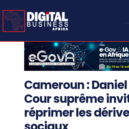
Cameroun : Daniel
Cour suprême invit
réprimer les dérive
sociaux