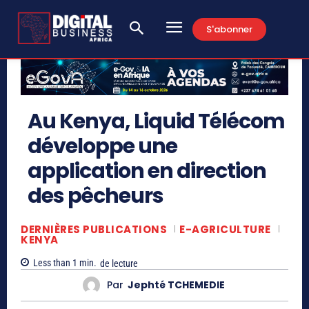
S'abonner
Au Kenya, Liquid Télécom
développe une
application en direction
des pêcheurs
DERNIÈRES PUBLICATIONS
E-AGRICULTURE
KENYA
Less than 1
min.
de lecture
Par
Jephté TCHEMEDIE