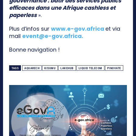
gouvernance : bâtir des services publics
efficaces dans une Afrique cashless et
paperless
».
Plus d’infos sur
www.e-gov.africa
et via
mail
event@e-gov.africa
.
Bonne navigation !
TAGS
AQUARECH
KISUMU
LAKEHUB
LIQUID TELECOM
PINOVATE