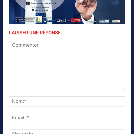
LAISSER UNE RÉPONSE
Commenter
Nom
Emai
:*
Site