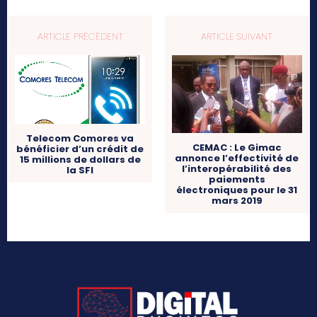
ARTICLE PRÉCÉDENT
ARTICLE SUIVANT
Telecom Comores va
CEMAC : Le Gimac
bénéficier d’un crédit de
annonce l’effectivité de
15 millions de dollars de
l’interopérabilité des
la SFI
paiements
électroniques pour le 31
mars 2019