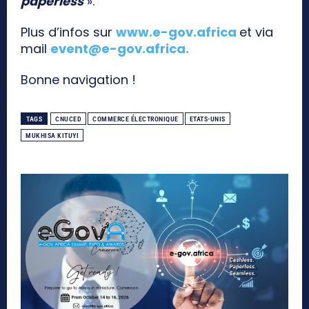
paperless
».
Plus d’infos sur
www.e-gov.africa
et via
mail
event@e-gov.africa
.
Bonne navigation !
TAGS
CNUCED
COMMERCE ÉLECTRONIQUE
ETATS-UNIS
MUKHISA KITUYI